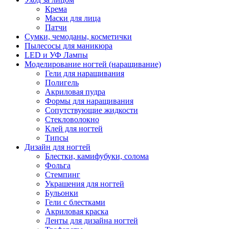
Крема
Маски для лица
Патчи
Сумки, чемоданы, косметички
Пылесосы для маникюра
LED и УФ Лампы
Моделирование ногтей (наращивание)
Гели для наращивания
Полигель
Акриловая пудра
Формы для наращивания
Сопутствующие жидкости
Стекловолокно
Клей для ногтей
Типсы
Дизайн для ногтей
Блестки, камифубуки, солома
Фольга
Стемпинг
Украшения для ногтей
Бульонки
Гели с блестками
Акриловая краска
Ленты для дизайна ногтей