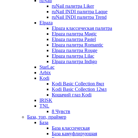
ruNail
ruNail палитра Liker
ruNail INDI палитра Laque
ruNail INDI палитра Trend
Elpaza
Elpaza классическая палитра
Elpaza палитра Magic
Elpaza палитра Pastel
Elpaza палитра Romantic
Elpaza палитра Rouge
Elpaza палитра Lilac
Elpaza палитра Indigo
StarLac
Arbix
Kodi
Kodi Basic Collection 8мл
Kodi Basic Collection 12мл
Кошачий глаз Kodi
IRISK
TNL
8 Чувств
База, топ, праймер
База
База классическая
База камуфлирующая