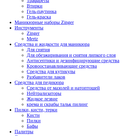
Трафареты
Втирки
Гель-паутинка
Гель-краска
Маникюрные наборы Zinger
Инструменты
Zinger
Mertz
Средства и жидкости для маникюра
Для снятия
Для обезжиривания и снятия липкого слоя
Антисептики и дезинфицирующие средства
Кровоостанавливающие средства
Средства для кутикулы
Разбавители лаков
Средства для педикюра
Средства от мазолей и натоптошей
Нейтрализаторы
Жидкое лезвие
крема и скрабы тальк пилинг
Пилки, кисти, терки
Кисти
Пилки
Бафы
Палитры