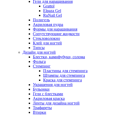
Гели для наращивания
Grattol
Elpaza Gel
RuNail Gel
Полигель
Акриловая пудра
Формы для наращивания
Сопутствующие жидкости
Стекловолокно
Клей для ногтей
Типсы
Дизайн для ногтей
Блестки, камифубуки, солома
Фольга
Стемпинг
Пластины для стемпинга
Штампы для стемпинга
Краска для стемпинга
Украшения для ногтей
Бульонки
Гели с блестками
Акриловая краска
Ленты для дизайна ногтей
Трафареты
Втирки