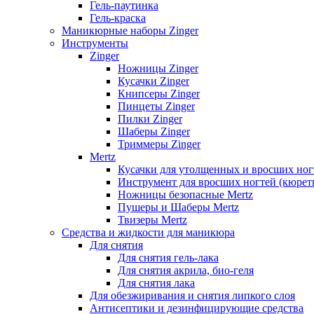
Гель-паутинка
Гель-краска
Маникюрные наборы Zinger
Инструменты
Zinger
Ножницы Zinger
Кусачки Zinger
Книпсеры Zinger
Пинцеты Zinger
Пилки Zinger
Шаберы Zinger
Триммеры Zinger
Mertz
Кусачки для утолщенных и вросших ног
Инструмент для вросших ногтей (кюретк
Ножницы безопасные Mertz
Пушеры и Шаберы Mertz
Твизеры Mertz
Средства и жидкости для маникюра
Для снятия
Для снятия гель-лака
Для снятия акрила, био-геля
Для снятия лака
Для обезжиривания и снятия липкого слоя
Антисептики и дезинфицирующие средства