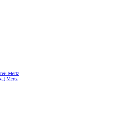
тей Mertz
а) Mertz