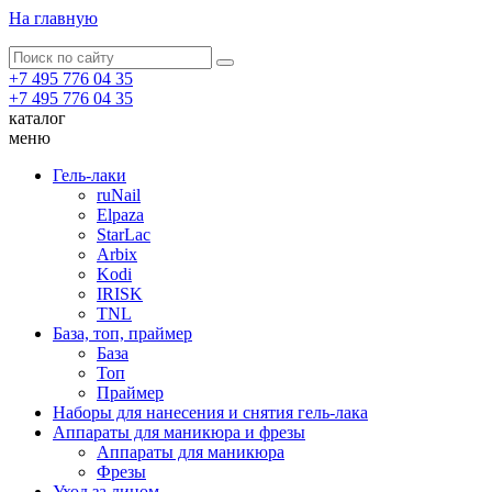
На главную
+7 495 776 04 35
+7 495 776 04 35
каталог
меню
Гель-лаки
ruNail
Elpaza
StarLac
Arbix
Kodi
IRISK
TNL
База, топ, праймер
База
Топ
Праймер
Наборы для нанесения и снятия гель-лака
Аппараты для маникюра и фрезы
Аппараты для маникюра
Фрезы
Уход за лицом