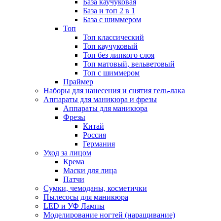
База каучуковая
База и топ 2 в 1
База с шиммером
Топ
Топ классический
Топ каучуковый
Топ без липкого слоя
Топ матовый, вельветовый
Топ с шиммером
Праймер
Наборы для нанесения и снятия гель-лака
Аппараты для маникюра и фрезы
Аппараты для маникюра
Фрезы
Китай
Россия
Германия
Уход за лицом
Крема
Маски для лица
Патчи
Сумки, чемоданы, косметички
Пылесосы для маникюра
LED и УФ Лампы
Моделирование ногтей (наращивание)