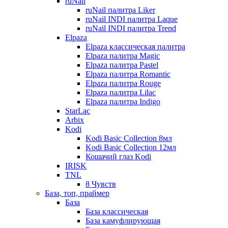
ruNail
ruNail палитра Liker
ruNail INDI палитра Laque
ruNail INDI палитра Trend
Elpaza
Elpaza классическая палитра
Elpaza палитра Magic
Elpaza палитра Pastel
Elpaza палитра Romantic
Elpaza палитра Rouge
Elpaza палитра Lilac
Elpaza палитра Indigo
StarLac
Arbix
Kodi
Kodi Basic Collection 8мл
Kodi Basic Collection 12мл
Кошачий глаз Kodi
IRISK
TNL
8 Чувств
База, топ, праймер
База
База классическая
База камуфлирующая