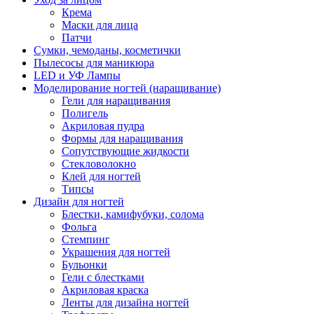
Крема
Маски для лица
Патчи
Сумки, чемоданы, косметички
Пылесосы для маникюра
LED и УФ Лампы
Моделирование ногтей (наращивание)
Гели для наращивания
Полигель
Акриловая пудра
Формы для наращивания
Сопутствующие жидкости
Стекловолокно
Клей для ногтей
Типсы
Дизайн для ногтей
Блестки, камифубуки, солома
Фольга
Стемпинг
Украшения для ногтей
Бульонки
Гели с блестками
Акриловая краска
Ленты для дизайна ногтей