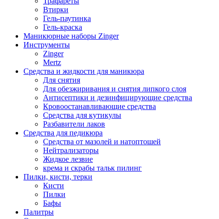
Трафареты
Втирки
Гель-паутинка
Гель-краска
Маникюрные наборы Zinger
Инструменты
Zinger
Mertz
Средства и жидкости для маникюра
Для снятия
Для обезжиривания и снятия липкого слоя
Антисептики и дезинфицирующие средства
Кровоостанавливающие средства
Средства для кутикулы
Разбавители лаков
Средства для педикюра
Средства от мазолей и натоптошей
Нейтрализаторы
Жидкое лезвие
крема и скрабы тальк пилинг
Пилки, кисти, терки
Кисти
Пилки
Бафы
Палитры