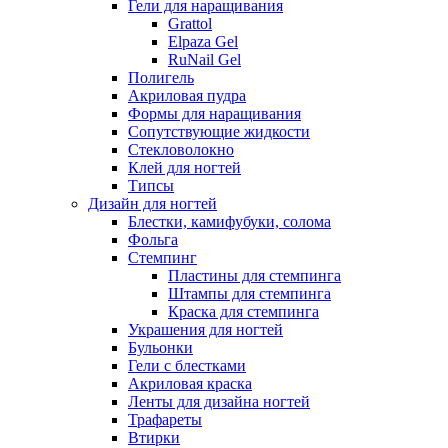
Гели для наращивания
Grattol
Elpaza Gel
RuNail Gel
Полигель
Акриловая пудра
Формы для наращивания
Сопутствующие жидкости
Стекловолокно
Клей для ногтей
Типсы
Дизайн для ногтей
Блестки, камифубуки, солома
Фольга
Стемпинг
Пластины для стемпинга
Штампы для стемпинга
Краска для стемпинга
Украшения для ногтей
Бульонки
Гели с блестками
Акриловая краска
Ленты для дизайна ногтей
Трафареты
Втирки