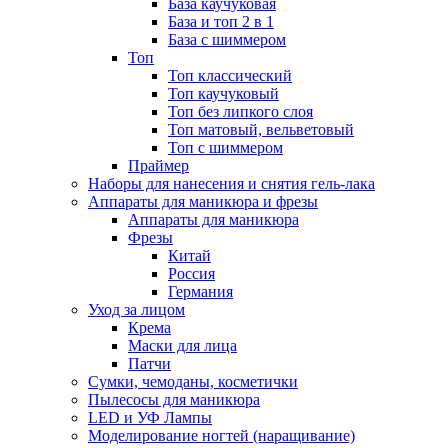
База каучуковая
База и топ 2 в 1
База с шиммером
Топ
Топ классический
Топ каучуковый
Топ без липкого слоя
Топ матовый, вельветовый
Топ с шиммером
Праймер
Наборы для нанесения и снятия гель-лака
Аппараты для маникюра и фрезы
Аппараты для маникюра
Фрезы
Китай
Россия
Германия
Уход за лицом
Крема
Маски для лица
Патчи
Сумки, чемоданы, косметички
Пылесосы для маникюра
LED и УФ Лампы
Моделирование ногтей (наращивание)