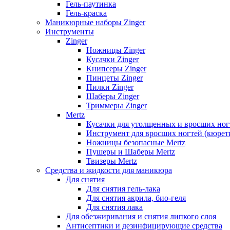
Гель-паутинка
Гель-краска
Маникюрные наборы Zinger
Инструменты
Zinger
Ножницы Zinger
Кусачки Zinger
Книпсеры Zinger
Пинцеты Zinger
Пилки Zinger
Шаберы Zinger
Триммеры Zinger
Mertz
Кусачки для утолщенных и вросших ног
Инструмент для вросших ногтей (кюретк
Ножницы безопасные Mertz
Пушеры и Шаберы Mertz
Твизеры Mertz
Средства и жидкости для маникюра
Для снятия
Для снятия гель-лака
Для снятия акрила, био-геля
Для снятия лака
Для обезжиривания и снятия липкого слоя
Антисептики и дезинфицирующие средства