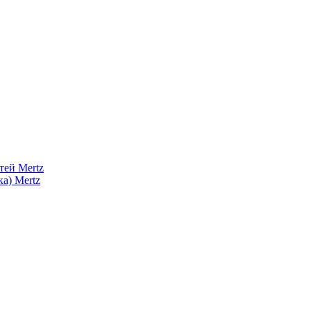
тей Mertz
а) Mertz