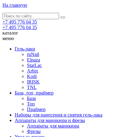
На главную
+7 495 776 04 35
+7 495 776 04 35
каталог
меню
Гель-лаки
ruNail
Elpaza
StarLac
Arbix
Kodi
IRISK
TNL
База, топ, праймер
База
Топ
Праймер
Наборы для нанесения и снятия гель-лака
Аппараты для маникюра и фрезы
Аппараты для маникюра
Фрезы
Уход за лицом